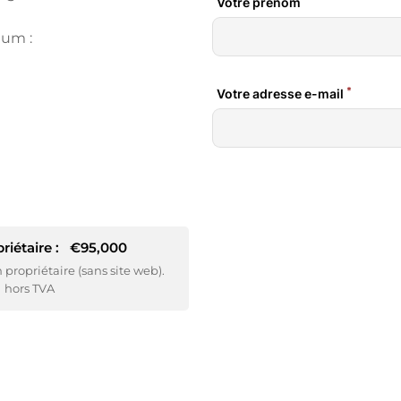
ium :
iétaire :
€95,000
ropriétaire (sans site web).
hors TVA