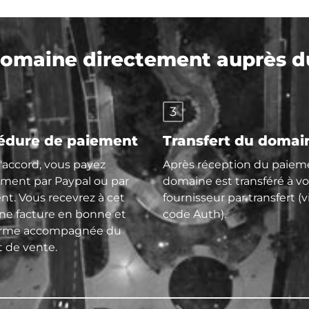
maine directement auprès du
3
édure de paiement
Transfert du domai
l'accord, vous payez
Après réception du paieme
ment par Paypal ou par
domaine est transféré à vo
nt. Vous recevrez à cet
fournisseur par transfert (v
une facture en bonne et
code Auth).
orme accompagnée du
t de vente.