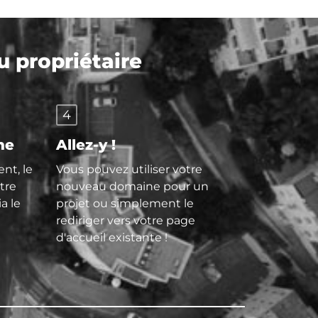
 propriétaire
4
ne
Allez-y !
nt, le
Vous pouvez utiliser votre
tre
nouveau domaine pour un
ia le
projet ou simplement le
rediriger vers votre page
d'accueil existante !