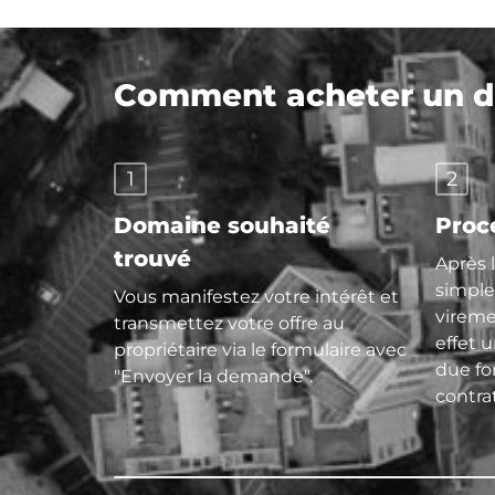
Comment acheter un do
1
2
Domaine souhaité
Proc
trouvé
Après 
simple
Vous manifestez votre intérêt et
vireme
transmettez votre offre au
effet 
propriétaire via le formulaire avec
due f
"Envoyer la demande".
contra