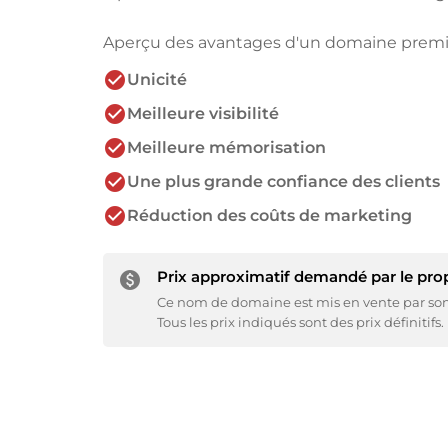
Aperçu des avantages d'un domaine prem
check_circle
Unicité
check_circle
Meilleure visibilité
check_circle
Meilleure mémorisation
check_circle
Une plus grande confiance des clients
check_circle
Réduction des coûts de marketing
Prix approximatif demandé par le propr
paid
Ce nom de domaine est mis en vente par son p
Tous les prix indiqués sont des prix définitifs.